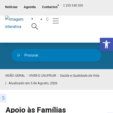
255 540 500
Notícias
Agenda
Contactos
Índice ITM
Serviços ao Munícipe
Viver e Usufruir
Visão Geral
Op
VISÃO GERAL
VIVER E USUFRUIR
Saúde e Qualidade de Vida
Atualizado em 5 de Agosto, 2026
Apoio às Famílias