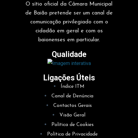
O sítio oficial da Câmara Municipal
exploração;
de Baião pretende ser um canal de
Produção do produto ex-libris da quinta é a uva de
comunicação privilegiado com o
casta Avesso, que dá origem ao vinho verde “Lagar
cidadão em geral e com os
do Convento”, produzido pela Câmara Municipal de
baionenses em particular.
Baião.
Qualidade
Na Quinta do Mosteiro de Ancede, trabalham algumas
pessoas na requalificação do local e mantendo a
qualidade dos produtos. Também e muito importante, a
Ligações Úteis
oportunidade de empregabilidade e sustentabilidade de
Índice ITM
algumas famílias.
Canal de Denúncia
Contactos Gerais
Os produtos da Quinta do Mosteiro de Ancede, destinam-
Visão Geral
se na sua maioria para consumo dos funcionários
Política de Cookies
municipais, cabazes alimentares e para consumo das
Política de Privacidade
Instituições Particulares de Solidariedade Social, bem