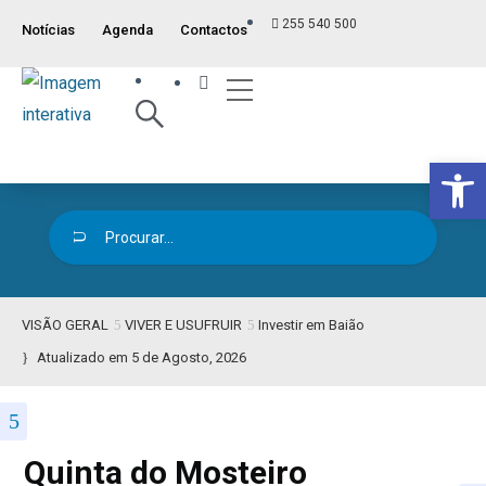
255 540 500
Notícias
Agenda
Contactos
Índice ITM
Serviços ao Munícipe
Viver e Usufruir
Visão Geral
Op
VISÃO GERAL
VIVER E USUFRUIR
Investir em Baião
Atualizado em 5 de Agosto, 2026
Quinta do Mosteiro