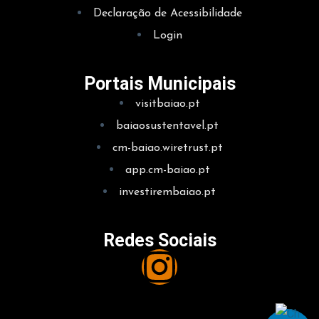
Declaração de Acessibilidade
como para a promoção dos produtos de Baião, através da
Login
Casa de Baião no Porto.
Portais Municipais
visitbaiao.pt
baiaosustentavel.pt
cm-baiao.wiretrust.pt
app.cm-baiao.pt
investirembaiao.pt
Redes Sociais