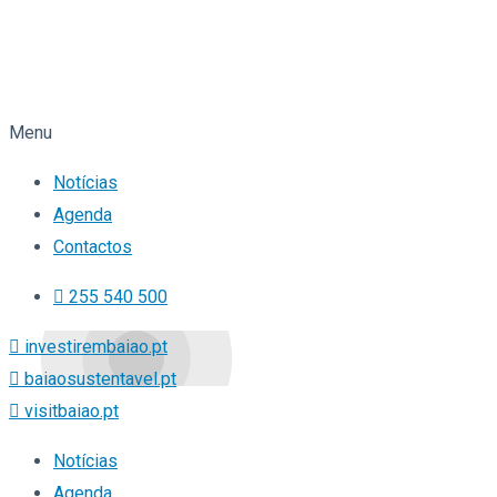
Menu
Notícias
Agenda
Contactos
255 540 500
investirembaiao.pt
baiaosustentavel.pt
visitbaiao.pt
Notícias
Agenda