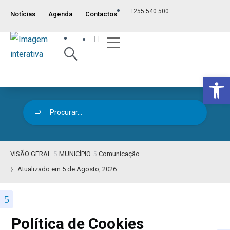
255 540 500
Notícias
Agenda
Contactos
Índice ITM
Serviços ao Munícipe
Viver e Usufruir
Visão Geral
Op
VISÃO GERAL
MUNICÍPIO
Comunicação
Atualizado em 5 de Agosto, 2026
Política de Cookies