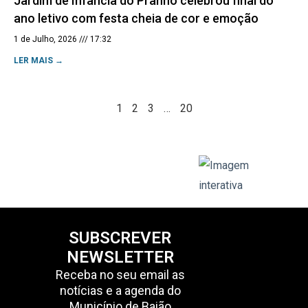
Jardim de Infância do Pranhô celebrou final do
ano letivo com festa cheia de cor e emoção
1 de Julho, 2026
17:32
LER MAIS →
1
2
3
…
20
SUBSCREVER
NEWSLETTER
Receba no seu email as
notícias e a agenda do
Município de Baião