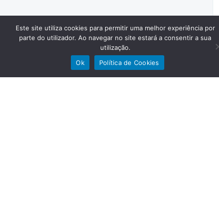
Este site utiliza cookies para permitir uma melhor experiência por
parte do utilizador. Ao navegar no site estará a consentir a sua
utilização.
Ok
Política de Cookies
Programa de apoio 65 –
Idosos em segurança
Tempo de Leitura: 1 minuto
O programa “Apoio 65 – Idosos em Segurança”, da
responsabilidade do Destacamento Territorial de
Amarante da GNR, tem procurado garantir melhores
condições de segurança e tranquilidade às pessoas
idosas e isoladas do Concelho.
O Programa Apoio 65 – Idosos em Segurança”, da