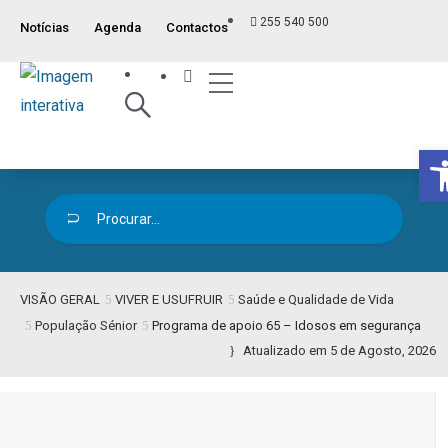
255 540 500
Notícias
Agenda
Contactos
Índice ITM
Serviços ao Munícipe
Viver e Usufruir
Visão Geral
O
VISÃO GERAL
VIVER E USUFRUIR
Saúde e Qualidade de Vida
População Sénior
Programa de apoio 65 – Idosos em segurança
Atualizado em 5 de Agosto, 2026