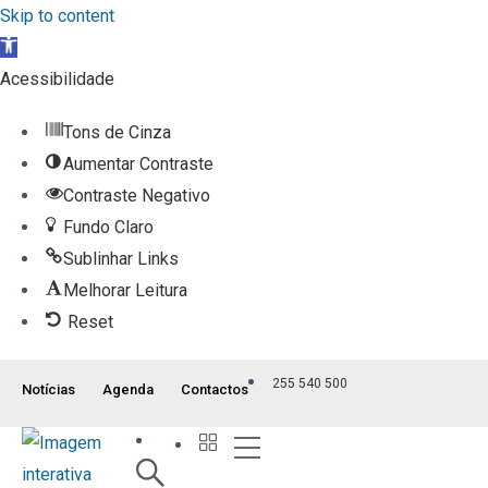
Skip to content
Open toolbar
Acessibilidade
Tons de Cinza
Aumentar Contraste
Contraste Negativo
Fundo Claro
Sublinhar Links
Melhorar Leitura
Reset
255 540 500
Notícias
Agenda
Contactos
Índice ITM
Serviços ao Munícipe
Viver e Usufruir
Visão Geral