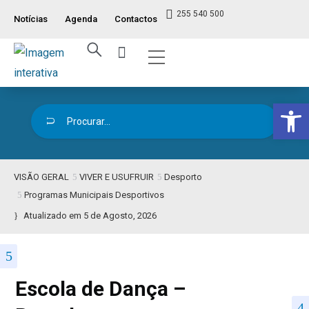
255 540 500
Notícias
Agenda
Contactos
Índice ITM
Serviços ao Munícipe
Viver e Usufruir
Visão Geral
Op
VISÃO GERAL
VIVER E USUFRUIR
Desporto
Programas Municipais Desportivos
Atualizado em 5 de Agosto, 2026
Escola de Dança –