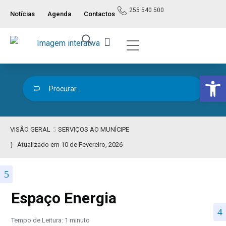
255 540 500
Notícias
Agenda
Contactos
Índice ITM
Serviços ao Munícipe
Viver e Usufruir
Visão Geral
Op
VISÃO GERAL
SERVIÇOS AO MUNÍCIPE
Atualizado em 10 de Fevereiro, 2026
Espaço Energia
Tempo de Leitura: 1 minuto