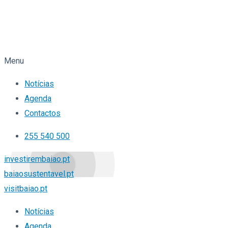
Menu
Notícias
Agenda
Contactos
255 540 500
investirembaiao.pt
baiaosustentavel.pt
visitbaiao.pt
Notícias
Agenda