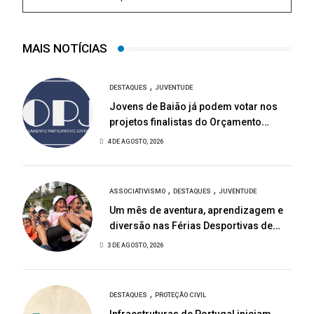
MAIS NOTÍCIAS
,
DESTAQUES
JUVENTUDE
Jovens de Baião já podem votar nos
projetos finalistas do Orçamento
Participativo Jovem 2026
4 DE AGOSTO, 2026
,
,
ASSOCIATIVISMO
DESTAQUES
JUVENTUDE
Um mês de aventura, aprendizagem e
diversão nas Férias Desportivas de
Baião
3 DE AGOSTO, 2026
,
DESTAQUES
PROTEÇÃO CIVIL