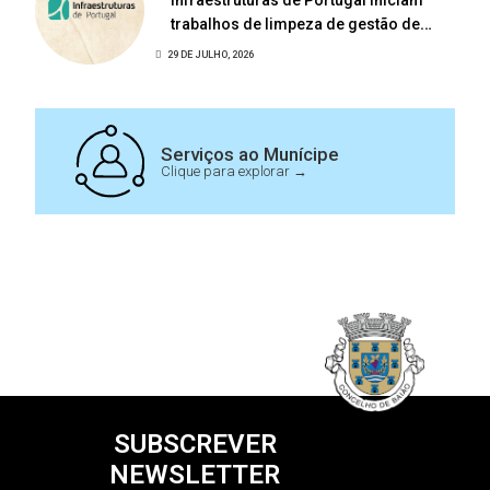
Infraestruturas de Portugal iniciam
trabalhos de limpeza de gestão de
combustível na EN108
29 DE JULHO, 2026
Serviços ao Munícipe
Clique para explorar →
SUBSCREVER
NEWSLETTER