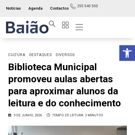
255 540 500
Notícias
Agenda
Contactos
Índice ITM
Serviços ao Munícipe
Viver e Usufruir
Visão Geral
Op
CULTURA
DESTAQUES
DIVERSOS
Biblioteca Municipal
promoveu aulas abertas
para aproximar alunos da
leitura e do conhecimento
9 DE JUNHO, 2026
TEMPO DE LEITURA: 2 MINUTOS