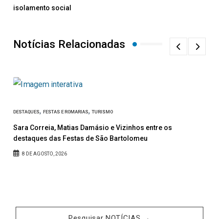
isolamento social
Notícias Relacionadas
,
,
DESTAQUES
FESTAS E ROMARIAS
TURISMO
C
Sara Correia, Matias Damásio e Vizinhos entre os
A
destaques das Festas de São Bartolomeu
8 DE AGOSTO, 2026
Pesquisar NOTÍCIAS →