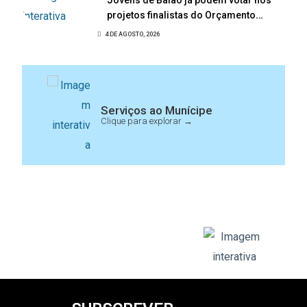
Jovens de Baião já podem votar nos
projetos finalistas do Orçamento
Participativo Jovem 2026
4 DE AGOSTO, 2026
Serviços ao Munícipe
Clique para explorar →