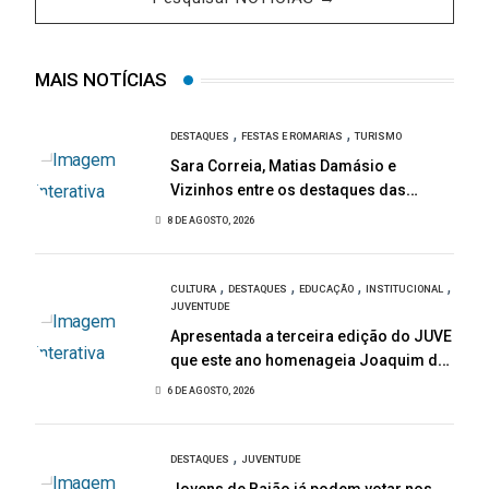
MAIS NOTÍCIAS
,
,
DESTAQUES
FESTAS E ROMARIAS
TURISMO
Sara Correia, Matias Damásio e
Vizinhos entre os destaques das
Festas de São Bartolomeu
8 DE AGOSTO, 2026
,
,
,
,
CULTURA
DESTAQUES
EDUCAÇÃO
INSTITUCIONAL
JUVENTUDE
Apresentada a terceira edição do JUVE
que este ano homenageia Joaquim de
Almeida
6 DE AGOSTO, 2026
,
DESTAQUES
JUVENTUDE