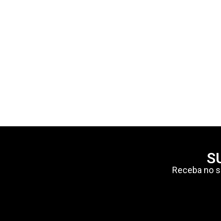
S
Receba no se