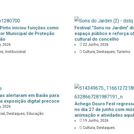
Pinto iniciou funções como
Festival “Sons no Jardim” 
or Municipal de Proteção
espaço público e reforça o
ião
cultural do concelho
, 2026
22 Junho, 2026
es
,
Institucional
Cultura
,
Destaques
,
Turismo
tas alertaram em Baião para
da exposição digital precoce
Achego Douro Fest regress
, 2026
no dia 27 de junho com mús
ial
,
Destaques
,
Educação
animação e atividades aquá
19 Junho, 2026
Cultura
,
Destaques