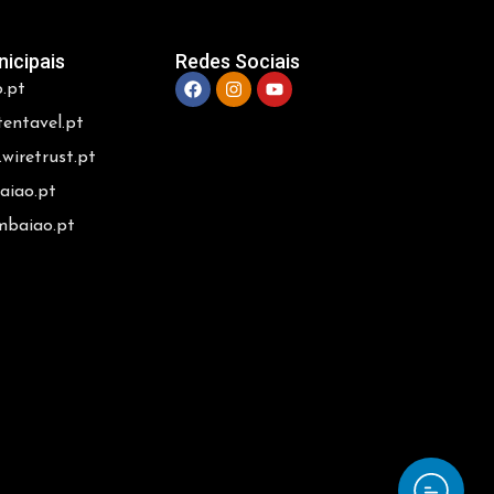
nicipais
Redes Sociais
o.pt
tentavel.pt
wiretrust.pt
aiao.pt
embaiao.pt