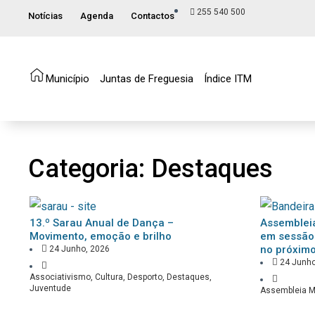
255 540 500
Notícias
Agenda
Contactos
Município
Juntas de Freguesia
Índice ITM
Categoria: Destaques
13.º Sarau Anual de Dança –
Assembleia
Movimento, emoção e brilho
em sessão 
no próximo
24 Junho, 2026
24 Junho
Associativismo
,
Cultura
,
Desporto
,
Destaques
,
Juventude
Assembleia M