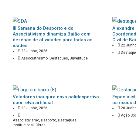
III Semana do Desporto e do
Alexandre 
Associativismo dinamiza Baião com
Coordenad
dezenas de atividades para todas as
Civil de Ba
idades
22 Junho
23 Junho, 2026
Destaqu
Associativismo
,
Destaques
,
Juventude
Valadares inaugura novo polidesportivo
Especialis
com relva artificial
os riscos 
20 Junho, 2026
20 Junho
Ação Soc
Associativismo
,
Desporto
,
Destaques
,
Institucional
,
Obras