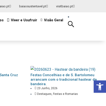
aiao.pt
baiaosustentavel.pt
visitbaiao.pt

os
Viver e Usufruir
Visão Geral

Santa Cruz
Festas Concelhias e de S. Bartolomeu
arrancam com o tradicional hastear da
Op
bandeira.
23 Junho, 2026
Destaques
,
Festas e Romarias