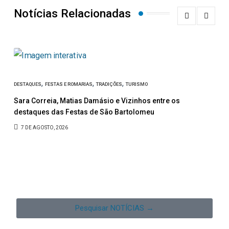
Notícias Relacionadas
,
,
,
DESTAQUES
FESTAS E ROMARIAS
TRADIÇÕES
TURISMO
C
Sara Correia, Matias Damásio e Vizinhos entre os
A
destaques das Festas de São Bartolomeu
7 DE AGOSTO, 2026
Pesquisar NOTÍCIAS →