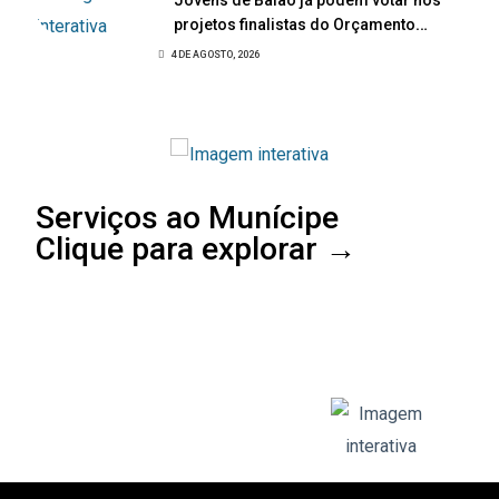
Jovens de Baião já podem votar nos
projetos finalistas do Orçamento
Participativo Jovem 2026
4 DE AGOSTO, 2026
Serviços ao Munícipe
Clique para explorar →