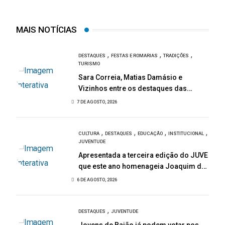
MAIS NOTÍCIAS
,
,
,
DESTAQUES
FESTAS E ROMARIAS
TRADIÇÕES
TURISMO
Sara Correia, Matias Damásio e
Vizinhos entre os destaques das
Festas de São Bartolomeu
7 DE AGOSTO, 2026
,
,
,
,
CULTURA
DESTAQUES
EDUCAÇÃO
INSTITUCIONAL
JUVENTUDE
Apresentada a terceira edição do JUVE
que este ano homenageia Joaquim de
Almeida
6 DE AGOSTO, 2026
,
DESTAQUES
JUVENTUDE