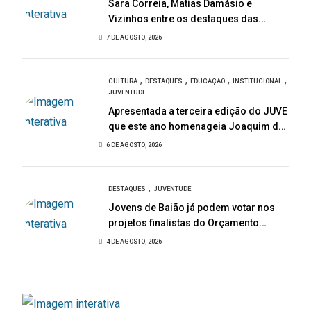
Sara Correia, Matias Damásio e
Vizinhos entre os destaques das
Festas de São Bartolomeu
7 DE AGOSTO, 2026
,
,
,
,
CULTURA
DESTAQUES
EDUCAÇÃO
INSTITUCIONAL
JUVENTUDE
Apresentada a terceira edição do JUVE
que este ano homenageia Joaquim de
Almeida
6 DE AGOSTO, 2026
,
DESTAQUES
JUVENTUDE
Jovens de Baião já podem votar nos
projetos finalistas do Orçamento
Participativo Jovem 2026
4 DE AGOSTO, 2026