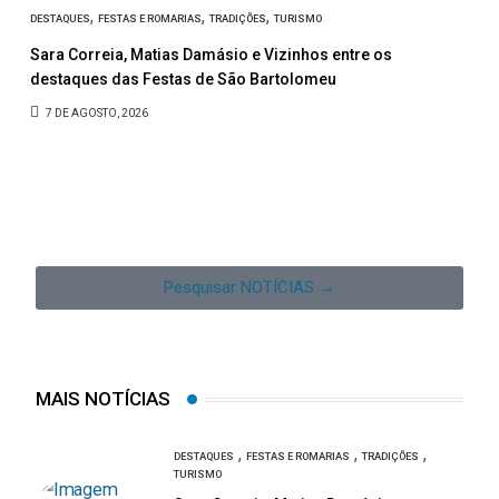
,
,
,
DESTAQUES
FESTAS E ROMARIAS
TRADIÇÕES
TURISMO
CULT
Sara Correia, Matias Damásio e Vizinhos entre os
Apr
destaques das Festas de São Bartolomeu
hom
7 DE AGOSTO, 2026
6 
Pesquisar NOTÍCIAS →
MAIS NOTÍCIAS
,
,
,
DESTAQUES
FESTAS E ROMARIAS
TRADIÇÕES
TURISMO