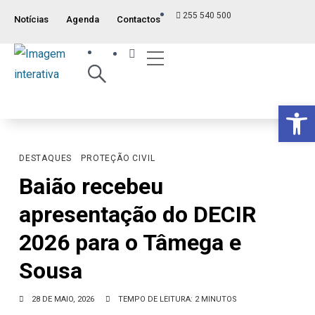
255 540 500
Notícias
Agenda
Contactos
Índice ITM
Serviços ao Munícipe
Viver e Usufruir
Visão Geral
Op
DESTAQUES
PROTEÇÃO CIVIL
Baião recebeu
apresentação do DECIR
2026 para o Tâmega e
Sousa
28 DE MAIO, 2026
TEMPO DE LEITURA: 2 MINUTOS