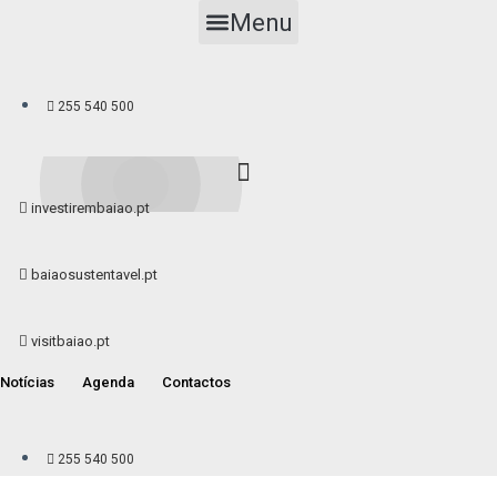
Menu
255 540 500
investirembaiao.pt
baiaosustentavel.pt
visitbaiao.pt
Notícias
Agenda
Contactos
255 540 500