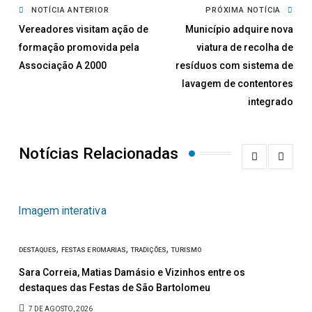
NOTÍCIA ANTERIOR
PRÓXIMA NOTÍCIA
Vereadores visitam ação de
Município adquire nova
formação promovida pela
viatura de recolha de
Associação A 2000
resíduos com sistema de
lavagem de contentores
integrado
Notícias Relacionadas
,
,
,
DESTAQUES
FESTAS E ROMARIAS
TRADIÇÕES
TURISMO
CULT
Sara Correia, Matias Damásio e Vizinhos entre os
Apr
destaques das Festas de São Bartolomeu
hom
7 DE AGOSTO, 2026
6 