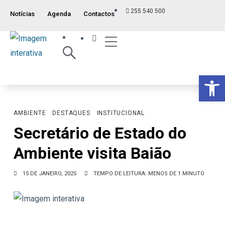
255 540 500
Notícias
Agenda
Contactos
Índice ITM
Serviços ao Munícipe
Viver e Usufruir
Visão Geral
Op
AMBIENTE
DESTAQUES
INSTITUCIONAL
Secretário de Estado do
Ambiente visita Baião
15 DE JANEIRO, 2025
TEMPO DE LEITURA: MENOS DE 1 MINUTO