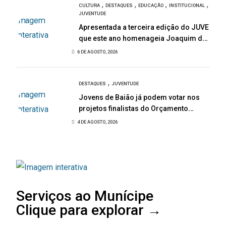
,
,
,
,
CULTURA
DESTAQUES
EDUCAÇÃO
INSTITUCIONAL
JUVENTUDE
Apresentada a terceira edição do JUVE
que este ano homenageia Joaquim de
Almeida
6 DE AGOSTO, 2026
,
DESTAQUES
JUVENTUDE
Jovens de Baião já podem votar nos
projetos finalistas do Orçamento
Participativo Jovem 2026
4 DE AGOSTO, 2026
Serviços ao Munícipe
Clique para explorar →