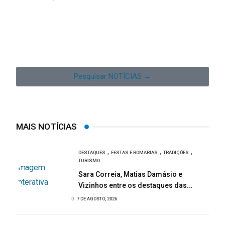
Pesquisar NOTÍCIAS →
MAIS NOTÍCIAS
,
,
,
DESTAQUES
FESTAS E ROMARIAS
TRADIÇÕES
TURISMO
Sara Correia, Matias Damásio e
Vizinhos entre os destaques das
Festas de São Bartolomeu
7 DE AGOSTO, 2026