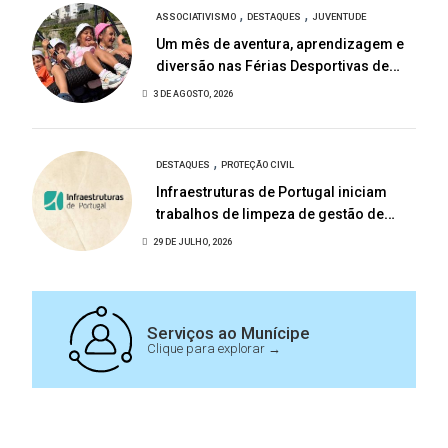
,
,
ASSOCIATIVISMO
DESTAQUES
JUVENTUDE
Um mês de aventura, aprendizagem e
diversão nas Férias Desportivas de
Baião
3 DE AGOSTO, 2026
,
DESTAQUES
PROTEÇÃO CIVIL
Infraestruturas de Portugal iniciam
trabalhos de limpeza de gestão de
combustível na EN108
29 DE JULHO, 2026
Serviços ao Munícipe
Clique para explorar →