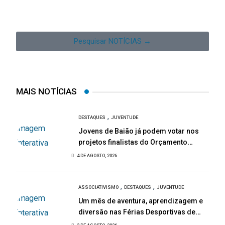
Pesquisar NOTÍCIAS →
MAIS NOTÍCIAS
,
DESTAQUES
JUVENTUDE
Jovens de Baião já podem votar nos
projetos finalistas do Orçamento
Participativo Jovem 2026
4 DE AGOSTO, 2026
,
,
ASSOCIATIVISMO
DESTAQUES
JUVENTUDE
Um mês de aventura, aprendizagem e
diversão nas Férias Desportivas de
Baião