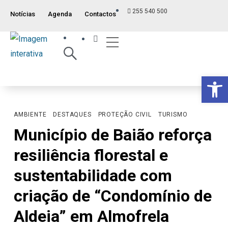
255 540 500
Notícias
Agenda
Contactos
Índice ITM
Serviços ao Munícipe
Viver e Usufruir
Visão Geral
Op
AMBIENTE
DESTAQUES
PROTEÇÃO CIVIL
TURISMO
Município de Baião reforça
resiliência florestal e
sustentabilidade com
criação de “Condomínio de
Aldeia” em Almofrela