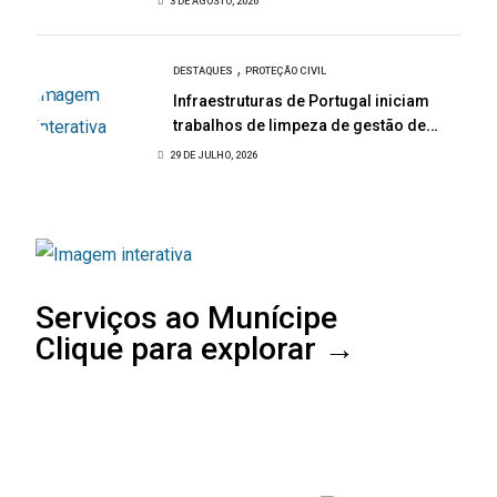
3 DE AGOSTO, 2026
,
DESTAQUES
PROTEÇÃO CIVIL
Infraestruturas de Portugal iniciam
trabalhos de limpeza de gestão de
combustível na EN108
29 DE JULHO, 2026
Serviços ao Munícipe
Clique para explorar →