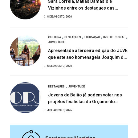
Sara Correia, Matias Damásio e
Vizinhos entre os destaques das
Festas de São Bartolomeu
8 DE AGOSTO, 2026
,
,
,
,
CULTURA
DESTAQUES
EDUCAÇÃO
INSTITUCIONAL
JUVENTUDE
Apresentada a terceira edição do JUVE
que este ano homenageia Joaquim de
Almeida
6 DE AGOSTO, 2026
,
DESTAQUES
JUVENTUDE
Jovens de Baião já podem votar nos
projetos finalistas do Orçamento
Participativo Jovem 2026
4 DE AGOSTO, 2026