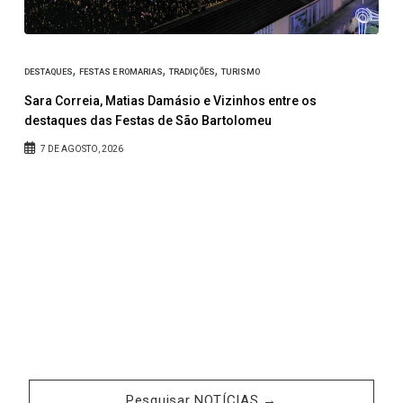
,
,
,
DESTAQUES
FESTAS E ROMARIAS
TRADIÇÕES
TURISMO
Sara Correia, Matias Damásio e Vizinhos entre os
C
destaques das Festas de São Bartolomeu
A
7 DE AGOSTO, 2026
Pesquisar NOTÍCIAS →