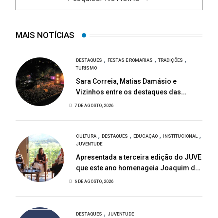
MAIS NOTÍCIAS
,
,
,
DESTAQUES
FESTAS E ROMARIAS
TRADIÇÕES
TURISMO
Sara Correia, Matias Damásio e
Vizinhos entre os destaques das
Festas de São Bartolomeu
7 DE AGOSTO, 2026
,
,
,
,
CULTURA
DESTAQUES
EDUCAÇÃO
INSTITUCIONAL
JUVENTUDE
Apresentada a terceira edição do JUVE
que este ano homenageia Joaquim de
Almeida
6 DE AGOSTO, 2026
,
DESTAQUES
JUVENTUDE