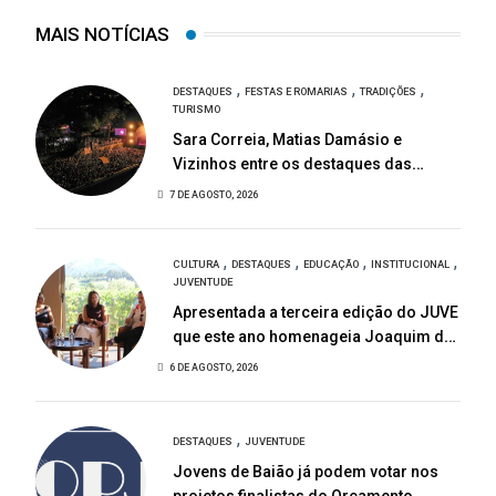
MAIS NOTÍCIAS
,
,
,
DESTAQUES
FESTAS E ROMARIAS
TRADIÇÕES
TURISMO
Sara Correia, Matias Damásio e
Vizinhos entre os destaques das
Festas de São Bartolomeu
7 DE AGOSTO, 2026
,
,
,
,
CULTURA
DESTAQUES
EDUCAÇÃO
INSTITUCIONAL
JUVENTUDE
Apresentada a terceira edição do JUVE
que este ano homenageia Joaquim de
Almeida
6 DE AGOSTO, 2026
,
DESTAQUES
JUVENTUDE
Jovens de Baião já podem votar nos
projetos finalistas do Orçamento