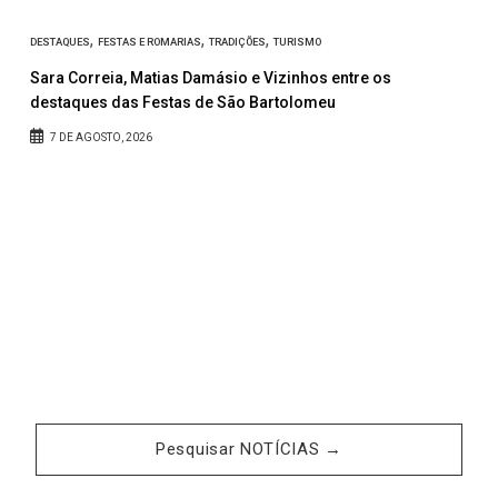
,
,
,
DESTAQUES
FESTAS E ROMARIAS
TRADIÇÕES
TURISMO
Sara Correia, Matias Damásio e Vizinhos entre os
C
destaques das Festas de São Bartolomeu
A
7 DE AGOSTO, 2026
Pesquisar NOTÍCIAS →