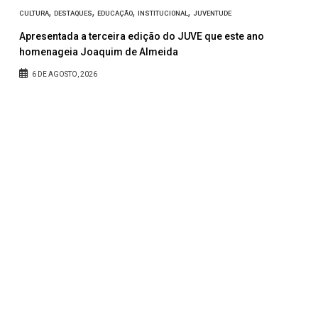
,
,
,
,
CULTURA
DESTAQUES
EDUCAÇÃO
INSTITUCIONAL
JUVENTUDE
e
Apresentada a terceira edição do JUVE que este ano
homenageia Joaquim de Almeida
6 DE AGOSTO, 2026
D
J