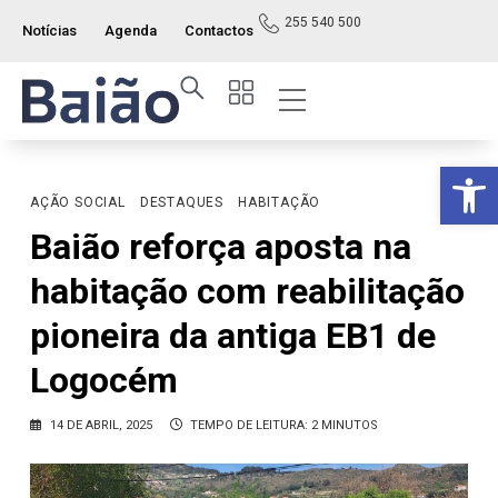
255 540 500
Notícias
Agenda
Contactos
Índice ITM
Serviços ao Munícipe
Viver e Usufruir
Visão Geral
Op
AÇÃO SOCIAL
DESTAQUES
HABITAÇÃO
Baião reforça aposta na
habitação com reabilitação
pioneira da antiga EB1 de
Logocém
14 DE ABRIL, 2025
TEMPO DE LEITURA: 2 MINUTOS