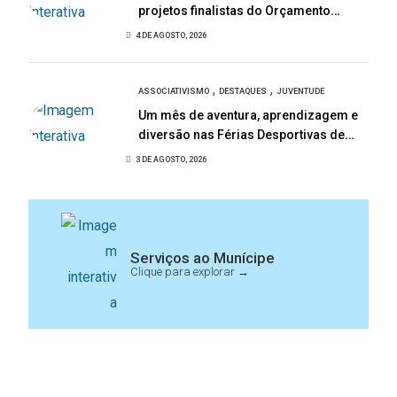
projetos finalistas do Orçamento
Participativo Jovem 2026
4 DE AGOSTO, 2026
,
,
ASSOCIATIVISMO
DESTAQUES
JUVENTUDE
Um mês de aventura, aprendizagem e
diversão nas Férias Desportivas de
Baião
3 DE AGOSTO, 2026
Serviços ao Munícipe
Clique para explorar →