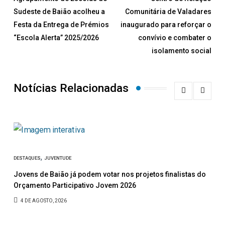
Sudeste de Baião acolheu a
Comunitária de Valadares
Festa da Entrega de Prémios
inaugurado para reforçar o
“Escola Alerta” 2025/2026
convívio e combater o
isolamento social
Notícias Relacionadas
,
DESTAQUES
JUVENTUDE
ASSO
Jovens de Baião já podem votar nos projetos finalistas do
Um 
Orçamento Participativo Jovem 2026
Des
4 DE AGOSTO, 2026
3 