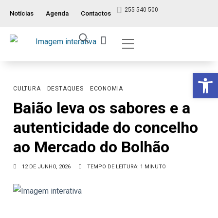
255 540 500
Notícias
Agenda
Contactos
Índice ITM
Serviços ao Munícipe
Viver e Usufruir
Visão Geral
Op
CULTURA
DESTAQUES
ECONOMIA
Baião leva os sabores e a
autenticidade do concelho
ao Mercado do Bolhão
12 DE JUNHO, 2026
TEMPO DE LEITURA: 1 MINUTO