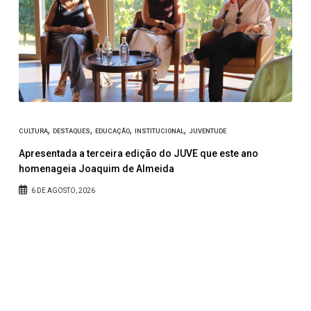
D
J
,
,
,
,
CULTURA
DESTAQUES
EDUCAÇÃO
INSTITUCIONAL
JUVENTUDE
e
Apresentada a terceira edição do JUVE que este ano
homenageia Joaquim de Almeida
6 DE AGOSTO, 2026