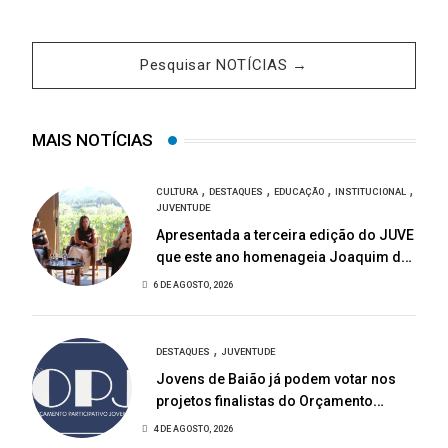
Pesquisar NOTÍCIAS →
MAIS NOTÍCIAS
,
,
,
,
CULTURA
DESTAQUES
EDUCAÇÃO
INSTITUCIONAL
JUVENTUDE
Apresentada a terceira edição do JUVE
que este ano homenageia Joaquim de
Almeida
6 DE AGOSTO, 2026
,
DESTAQUES
JUVENTUDE
Jovens de Baião já podem votar nos
projetos finalistas do Orçamento
Participativo Jovem 2026
4 DE AGOSTO, 2026