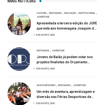
MAIS NOTÍCIAS
,
,
,
,
CULTURA
DESTAQUES
EDUCAÇÃO
INSTITUCIONAL
JUVENTUDE
Apresentada a terceira edição do JUVE
que este ano homenageia Joaquim de
Almeida
6 DE AGOSTO, 2026
,
DESTAQUES
JUVENTUDE
Jovens de Baião já podem votar nos
projetos finalistas do Orçamento
Participativo Jovem 2026
4 DE AGOSTO, 2026
,
,
ASSOCIATIVISMO
DESTAQUES
JUVENTUDE
Um mês de aventura, aprendizagem e
diversão nas Férias Desportivas de
Baião
3 DE AGOSTO, 2026