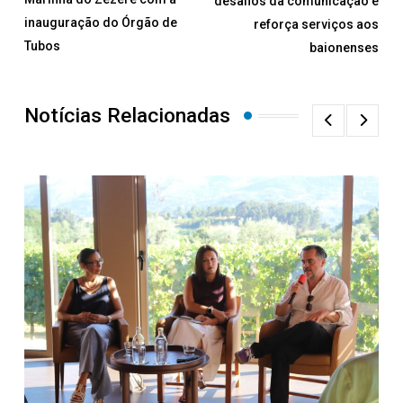
desafios da comunicação e
inauguração do Órgão de
reforça serviços aos
Tubos
baionenses
Notícias Relacionadas
D
J