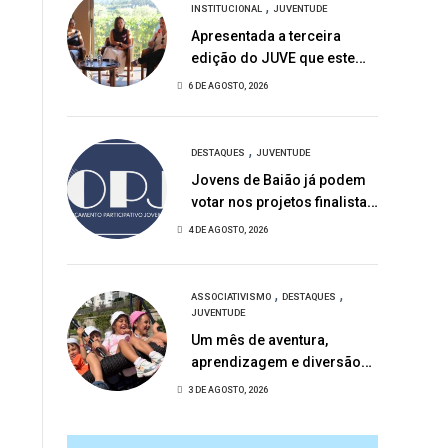
,
INSTITUCIONAL
JUVENTUDE
Apresentada a terceira
edição do JUVE que este
ano homenageia Joaquim
6 DE AGOSTO, 2026
de Almeida
,
DESTAQUES
JUVENTUDE
Jovens de Baião já podem
votar nos projetos finalistas
do Orçamento Participativo
4 DE AGOSTO, 2026
Jovem 2026
,
,
ASSOCIATIVISMO
DESTAQUES
JUVENTUDE
Um mês de aventura,
aprendizagem e diversão
nas Férias Desportivas de
3 DE AGOSTO, 2026
Baião