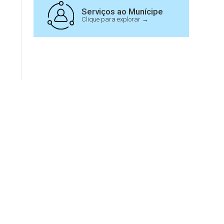
Serviços ao Munícipe
Clique para explorar →