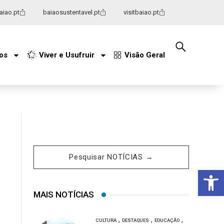
aiao.pt
baiaosustentavel.pt
visitbaiao.pt
os

Viver e Usufruir
Visão Geral

Pesquisar NOTÍCIAS →
Op
MAIS NOTÍCIAS
,
,
,
CULTURA
DESTAQUES
EDUCAÇÃO