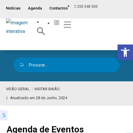
255 540 500
Notícias
Agenda
Contactos
Índice ITM
Serviços ao Munícipe
Viver e Usufruir
Visão Geral
Op
VISÃO GERAL
VISITAR BAIÃO
Atualizado em 28 de Junho, 2024
Agenda de Eventos