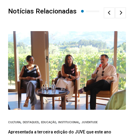
Notícias Relacionadas
D
J
,
,
,
,
CULTURA
DESTAQUES
EDUCAÇÃO
INSTITUCIONAL
JUVENTUDE
e
Apresentada a terceira edição do JUVE que este ano