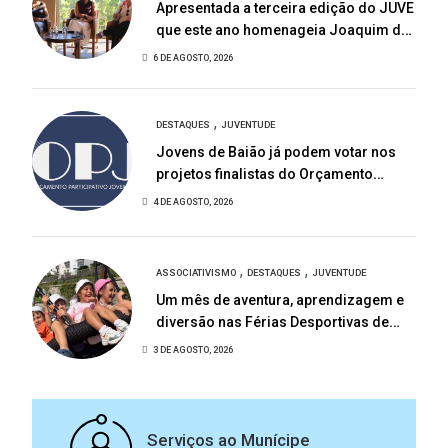
Apresentada a terceira edição do JUVE
que este ano homenageia Joaquim de
Almeida
6 DE AGOSTO, 2026
,
DESTAQUES
JUVENTUDE
Jovens de Baião já podem votar nos
projetos finalistas do Orçamento
Participativo Jovem 2026
4 DE AGOSTO, 2026
,
,
ASSOCIATIVISMO
DESTAQUES
JUVENTUDE
Um mês de aventura, aprendizagem e
diversão nas Férias Desportivas de
Baião
3 DE AGOSTO, 2026
Serviços ao Munícipe