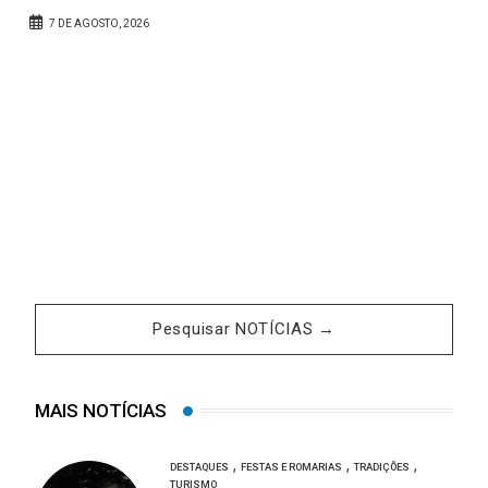
A
7 DE AGOSTO, 2026
Pesquisar NOTÍCIAS →
MAIS NOTÍCIAS
,
,
,
DESTAQUES
FESTAS E ROMARIAS
TRADIÇÕES
TURISMO