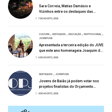
Sara Correia, Matias Damásio e
Vizinhos entre os destaques das
Festas de São Bartolomeu
7 DE AGOSTO, 2026
,
,
,
,
CULTURA
DESTAQUES
EDUCAÇÃO
INSTITUCIONAL
JUVENTUDE
Apresentada a terceira edição do JUVE
que este ano homenageia Joaquim de
Almeida
6 DE AGOSTO, 2026
,
DESTAQUES
JUVENTUDE
Jovens de Baião já podem votar nos
projetos finalistas do Orçamento
Participativo Jovem 2026
4 DE AGOSTO, 2026