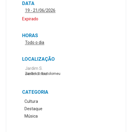
DATA
19 - 21/06/2026
Expirado
HORAS
Todo o dia
LOCALIZAÇÃO
Jardim S.
Bartolomeu
Jardim S. Bartolomeu
CATEGORIA
Cultura
Destaque
Música