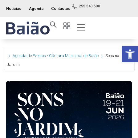
255 540 500
Notícias
Agenda
Contactos
Op
Agenda de Eventos - Câmara Municipal de Baião
Sons no
Jardim