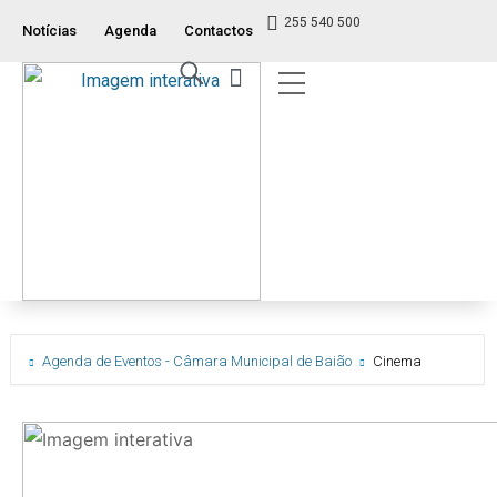
255 540 500
Notícias
Agenda
Contactos
Índice ITM
Serviços ao Munícipe
Viver e Usufruir
Visão Geral
Agenda de Eventos - Câmara Municipal de Baião
Cinema