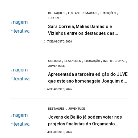
,
,
,
DESTAQUES
FESTAS E ROMARIAS
TRADIÇÕES
TURISMO
Sara Correia, Matias Damásio e
Vizinhos entre os destaques das
Festas de São Bartolomeu
7 DE AGOSTO, 2026
,
,
,
,
CULTURA
DESTAQUES
EDUCAÇÃO
INSTITUCIONAL
JUVENTUDE
Apresentada a terceira edição do JUVE
que este ano homenageia Joaquim de
Almeida
6 DE AGOSTO, 2026
,
DESTAQUES
JUVENTUDE
Jovens de Baião já podem votar nos
projetos finalistas do Orçamento
Participativo Jovem 2026
4 DE AGOSTO, 2026