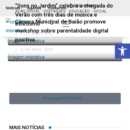
“Sons no Jardim” celebra a chegada do
255 540 500
Notícias
Agenda
Contactos
AÇÃO SOCIAL
DESTAQUES
EDUCAÇÃO
SOCIAL
Verão com três dias de música e
Câmara Municipal de Baião promove
Índice ITM
Serviços ao Munícipe
Viver e Usufruir
Visão Geral
ecletismo
workshop sobre parentalidade digital
27 DE MAIO, 2026
positiva
Op
27 DE MAIO, 2026
Pesquisar NOTÍCIAS →
MAIS NOTÍCIAS