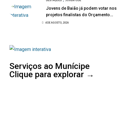
DESTAQUES
JUVENTUDE
Jovens de Baião já podem votar nos
projetos finalistas do Orçamento
Participativo Jovem 2026
4 DE AGOSTO, 2026
Serviços ao Munícipe
Clique para explorar →