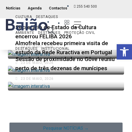
255 540 500
Notícias
Agenda
Contactos
CULTURA
DESTAQUES
Índice ITM
Serviços ao Munícipe
Viver e Usufruir
Visão Geral
Secretário de Estado da Cultura
AMBIENTE
DESTAQUES
PROTEÇÃO CIVIL
encerrou FELIBA 2026
Almofrela recebeu primeira visita de
Op
23 DE MAIO, 2026
DESTAQUES
INSTITUCIONAL
estudo da Rede Ruractiva em Portugal
Sessão de proximidade no Gôve reuniu
23 DE MAIO, 2026
perto de três dezenas de munícipes
23 DE MAIO, 2026
Pesquisar NOTÍCIAS →