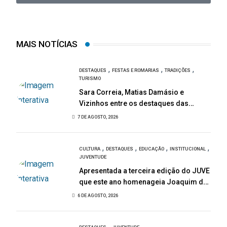
MAIS NOTÍCIAS
,
,
,
DESTAQUES
FESTAS E ROMARIAS
TRADIÇÕES
TURISMO
Sara Correia, Matias Damásio e
Vizinhos entre os destaques das
Festas de São Bartolomeu
7 DE AGOSTO, 2026
,
,
,
,
CULTURA
DESTAQUES
EDUCAÇÃO
INSTITUCIONAL
JUVENTUDE
Apresentada a terceira edição do JUVE
que este ano homenageia Joaquim de
Almeida
6 DE AGOSTO, 2026
,