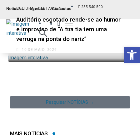
255 540 500
CULTURA
DESTAQUES
Notícias
Agenda
Contactos
Auditório esgotado rende-se ao humor
Índice ITM
Serviços ao Munícipe
Viver e Usufruir
Visão Geral
e improviso de “A tua tia tem uma
verruga na ponta do nariz”
Op
10 DE MAIO, 2026
Pesquisar NOTÍCIAS →
MAIS NOTÍCIAS