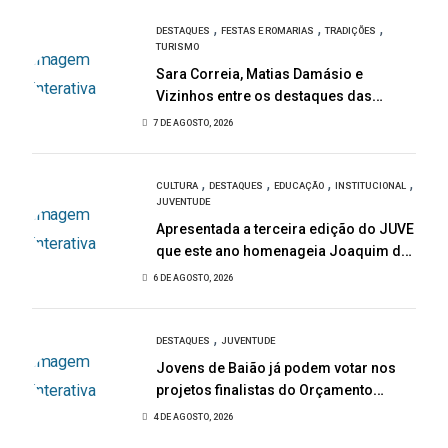
,
,
,
DESTAQUES
FESTAS E ROMARIAS
TRADIÇÕES
TURISMO
Sara Correia, Matias Damásio e
Vizinhos entre os destaques das
Festas de São Bartolomeu
7 DE AGOSTO, 2026
,
,
,
,
CULTURA
DESTAQUES
EDUCAÇÃO
INSTITUCIONAL
JUVENTUDE
Apresentada a terceira edição do JUVE
que este ano homenageia Joaquim de
Almeida
6 DE AGOSTO, 2026
,
DESTAQUES
JUVENTUDE
Jovens de Baião já podem votar nos
projetos finalistas do Orçamento
Participativo Jovem 2026
4 DE AGOSTO, 2026