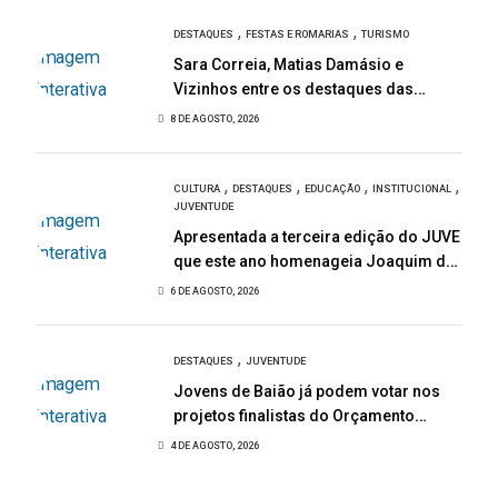
,
,
DESTAQUES
FESTAS E ROMARIAS
TURISMO
Sara Correia, Matias Damásio e
Vizinhos entre os destaques das
Festas de São Bartolomeu
8 DE AGOSTO, 2026
,
,
,
,
CULTURA
DESTAQUES
EDUCAÇÃO
INSTITUCIONAL
JUVENTUDE
Apresentada a terceira edição do JUVE
que este ano homenageia Joaquim de
Almeida
6 DE AGOSTO, 2026
,
DESTAQUES
JUVENTUDE
Jovens de Baião já podem votar nos
projetos finalistas do Orçamento
Participativo Jovem 2026
4 DE AGOSTO, 2026