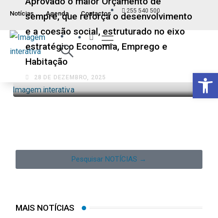
Aprovado o maior Orçamento de
255 540 500
Notícias
Agenda
Contactos
sempre, que reforça o desenvolvimento
e a coesão social, estruturado no eixo
Índice ITM
Serviços ao Munícipe
Viver e Usufruir
Visão Geral
estratégico Economia, Emprego e
Habitação
Op
28 DE DEZEMBRO, 2025
Pesquisar NOTÍCIAS →
MAIS NOTÍCIAS